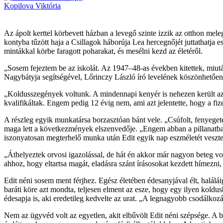
Kopilova Viktória
Az ápolt kerttel körbevett házban a levegő szinte izzik az otthon meleg
kontyba tűzött haja a Csillagok háborúja Lea hercegnőjét juttathatja 
mintákkal körbe faragott poharakat, és mesélni kezd az életéről.
„Sosem fejeztem be az iskolát. Az 1947–48-as években kitettek, miután
Nagybátyja segítségével, Lőrinczy László író levelének köszönhetően, 
„Koldusszegények voltunk. A mindennapi kenyér is nehezen került az 
kvalifikáltak. Engem pedig 12 évig nem, ami azt jelentette, hogy a fiz
A részleg egyik munkatársa borzasztóan bánt vele. „Csúfolt, fenyegetet
maga lett a következmények elszenvedője. „Engem abban a pillanatban á
iszonyatosan megterhelő munka után Edit egyik nap eszméletét vesztet
„Áthelyeztek orvosi igazolással, de hát én akkor már nagyon beteg vo
ahhoz, hogy eltartsa magát, eladásra szánt írásosokat kezdett hímezni, 
Edit néni sosem ment férjhez. Egész életében édesanyjával élt, halálá
baráti köre azt mondta, teljesen elment az esze, hogy egy ilyen koldusb
édesapja is, aki eredetileg kedvelte az urat. „A legnagyobb csodálko
Nem az ügyvéd volt az egyetlen, akit elbűvölt Edit néni szépsége. A 