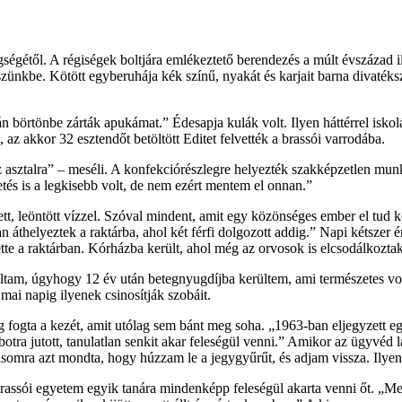
ségétől. A régiségek boltjára emlékeztető berendezés a múlt évszázad ill
eszünkbe. Kötött egyberuhája kék színű, nyakát és karjait barna divaték
 börtönbe zárták apukámat.” Édesapja kulák volt. Ilyen háttérrel iskol
az akkor 32 esztendőt betöltött Editet felvették a brassói varrodába.
asztalra” – meséli. A konfekciórészlegre helyezték szakképzetlen mun
etés is a legkisebb volt, de nem ezért mentem el onnan.”
t, leöntött vízzel. Szóval mindent, amit egy közönséges ember el tud köv
thelyeztek a raktárba, ahol két férfi dolgozott addig.” Napi kétszer é
te a raktárban. Kórházba került, ahol még az orvosok is elcsodálkoztak
ltam, úgyhogy 12 év után betegnyugdíjba kerültem, ami természetes vol
mai napig ilyenek csinosítják szobáit.
ig fogta a kezét, amit utólag sem bánt meg soha. „1963-ban eljegyzett 
otra jutott, tanulatlan senkit akar feleségül venni.” Amikor az ügyvéd lá
zásomra azt mondta, hogy húzzam le a jegygyűrűt, és adjam vissza. Ilye
brassói egyetem egyik tanára mindenképp feleségül akarta venni őt. „M