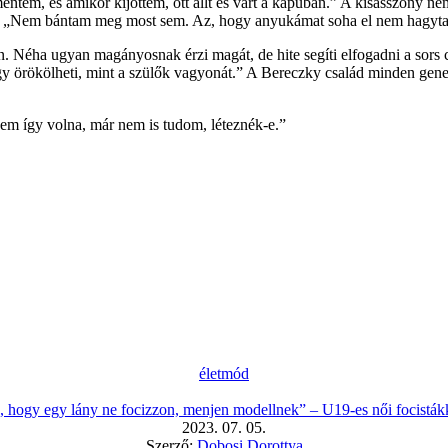
 mentem, és amikor kijöttem, ott állt és várt a kapuban.” A kisasszony 
ját. „Nem bántam meg most sem. Az, hogy anyukámat soha el nem hagytam
. Néha ugyan magányosnak érzi magát, de hite segíti elfogadni a sors cs
gy örökölheti, mint a szülők vagyonát.” A Bereczky család minden gener
m így volna, már nem is tudom, léteznék-e.”
életmód
 hogy egy lány ne focizzon, menjen modellnek” – U19-es női focistákk
2023. 07. 05.
Szerző:
Dobosi Dorottya