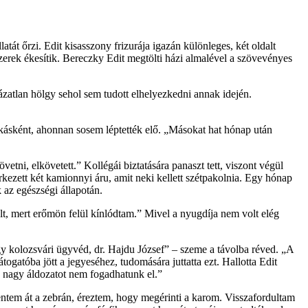
atát őrzi. Edit kisasszony frizurája igazán különleges, két oldalt
szerek ékesítik. Bereczky Edit megtölti házi almalével a szövevényes
ázatlan hölgy sehol sem tudott elhelyezkedni annak idején.
kásként, ahonnan sosem léptették elő. „Másokat hat hónap után
etni, elkövetett.” Kollégái biztatására panaszt tett, viszont végül
rkezett két kamionnyi áru, amit neki kellett szétpakolnia. Egy hónap
 az egészségi állapotán.
t, mert erőmön felül kínlódtam.” Mivel a nyugdíja nem volt elég
egy kolozsvári ügyvéd, dr. Hajdu József” – szeme a távolba réved. „A
togatóba jött a jegyeséhez, tudomására juttatta ezt. Hallotta Edit
n nagy áldozatot nem fogadhatunk el.”
entem át a zebrán, éreztem, hogy megérinti a karom. Visszafordultam