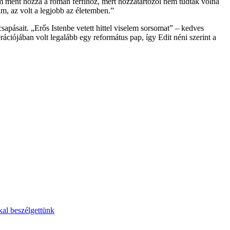
nem ment hozzá a román férfihoz, mert hozzátartozói nem tudták volna
, az volt a legjobb az életemben.”
apásait. „Erős Istenbe vetett hittel viselem sorsomat” – kedves
ációjában volt legalább egy református pap, így Edit néni szerint a
al beszélgettünk