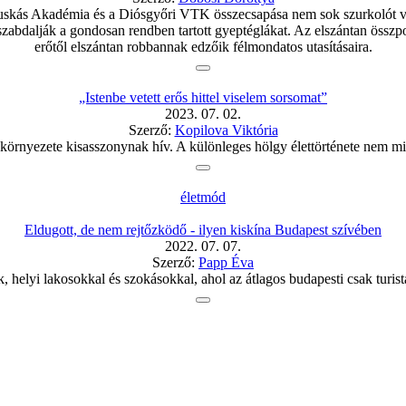
 Puskás Akadémia és a Diósgyőri VTK összecsapása nem sok szurkolót vo
 szabdalják a gondosan rendben tartott gyeptéglákat. Az elszántan összpo
erőtől elszántan robbannak edzőik félmondatos utasításaira.
„Istenbe vetett erős hittel viselem sorsomat”
2023. 07. 02.
Szerző:
Kopilova Viktória
környezete kisasszonynak hív. A különleges hölgy élettörténete nem min
életmód
Eldugott, de nem rejtőzködő - ilyen kiskína Budapest szívében
2022. 07. 07.
Szerző:
Papp Éva
helyi lakosokkal és szokásokkal, ahol az átlagos budapesti csak turist