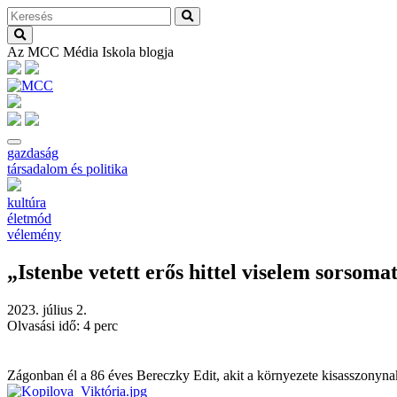
Az MCC Média Iskola blogja
gazdaság
társadalom és politika
kultúra
életmód
vélemény
„Istenbe vetett erős hittel viselem sorsoma
2023. július 2.
Olvasási idő: 4 perc
Zágonban él a 86 éves Bereczky Edit, akit a környezete kisasszonynak 