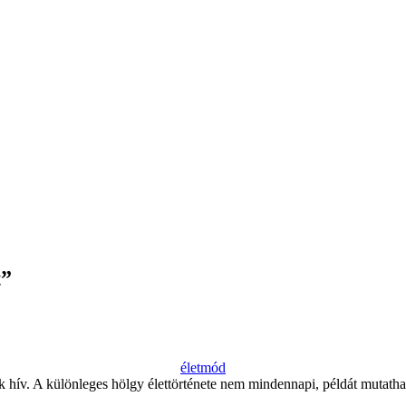
t”
életmód
hív. A különleges hölgy élettörténete nem mindennapi, példát mutathat 