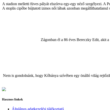
A stadion melletti füves pályát elszórva egy-egy néző szegélyezi. A
A stoplis cipőbe bújtatott izmos női lábak azonban megállíthatatlanul
Zágonban él a 86 éves Bereczky Edit, akit a 
Nem is gondolnánk, hogy Kőbánya szívében egy önálló világ rejtőzik, 
Hasznos linkek
Általános adatkezelési tájékoztató