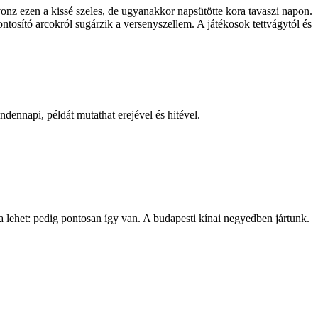
nz ezen a kissé szeles, de ugyanakkor napsütötte kora tavaszi napon.
ntosító arcokról sugárzik a versenyszellem. A játékosok tettvágytól és
dennapi, példát mutathat erejével és hitével.
a lehet: pedig pontosan így van. A budapesti kínai negyedben jártunk.