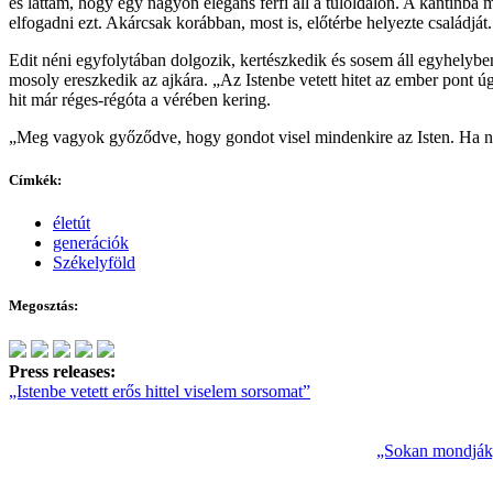
és láttam, hogy egy nagyon elegáns férfi áll a túloldalon. A kantinba
elfogadni ezt. Akárcsak korábban, most is, előtérbe helyezte család
Edit néni egyfolytában dolgozik, kertészkedik és sosem áll egyhelyben
mosoly ereszkedik az ajkára. „Az Istenbe vetett hitet az ember pont ú
hit már réges-régóta a vérében kering.
„Meg vagyok győződve, hogy gondot visel mindenkire az Isten. Ha ne
Címkék:
életút
generációk
Székelyföld
Megosztás:
Press releases:
„Istenbe vetett erős hittel viselem sorsomat”
„Sokan mondják,