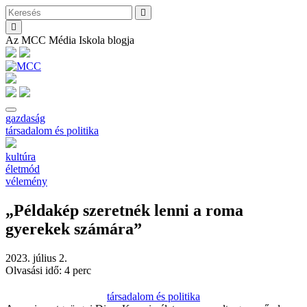
Az MCC Média Iskola blogja
gazdaság
társadalom és politika
kultúra
életmód
vélemény
„Példakép szeretnék lenni a roma
gyerekek számára”
2023. július 2.
Olvasási idő: 4 perc
társadalom és politika