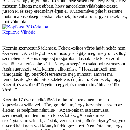
A sepsiszentgyörgyi Dima Kozmin élete sosem volt egyszerű, de ez
mégsem állította meg abban, hogy táncosként világbajnokságra
jusson ki és szép eredményt érjen el. Küzdelmével példát szeretne
mutatni a kisebbségi sorsban élőknek, főként a roma gyermekeknek,
motiválni őket.
Kopilova Viktória
Kozmin szembetűnő jelenség. Fekete-csíkos vörös haját nehéz nem
észrevenni. Arcát legtöbbször mosoly világítja meg, mely ott csillog
szemében is. A sors rengeteg megpróbáltatásnak tette ki, viszont
ezektől csak erősebbé vált. „Nagyon szegény családból származom.
Apám agresszív volt, kemény alkoholista.” Hozzátartozói nem
támogatták, így önerőből teremtette meg mindazt, amivel ma
rendelkezik. „Szülői értekezletekre is én jártam. Kérdezték, hogy
Kozmi, és a szüleid? Nyeltem egyet, és mentem tovább a szülők
között.”
Kozmin 17 évesen elköltözött otthonról, azóta nem tartja a
kapcsolatot szüleivel. „Úgy gondoltam, hogy kezembe veszem az
életem, és felépítem nélkülük.” Az iskolában rasszizmussal
szembesült, mindenhonnan kitaszították. „A tanáraim és
osztálytársaim szidtak, aláztak, vertek, mert „büdös cigány” vagyok.
Gyerekként nem volt könnyű feldolgozni ezt. Nem értettem, hogy