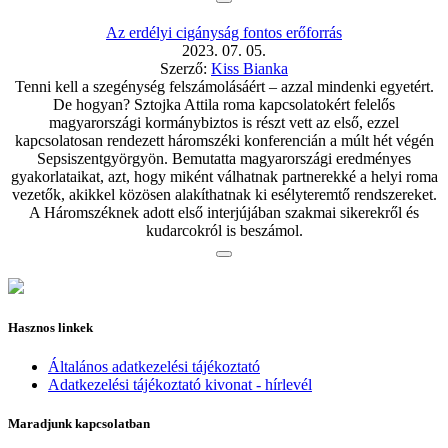
Az erdélyi cigányság fontos erőforrás
2023. 07. 05.
Szerző:
Kiss Bianka
Tenni kell a szegénység felszámolásáért – azzal mindenki egyetért.
De hogyan? Sztojka Attila roma kapcsolatokért felelős
magyarországi kormánybiztos is részt vett az első, ezzel
kapcsolatosan rendezett háromszéki konferencián a múlt hét végén
Sepsiszentgyörgyön. Bemutatta magyarországi eredményes
gyakorlataikat, azt, hogy miként válhatnak partnerekké a helyi roma
vezetők, akikkel közösen alakíthatnak ki esélyteremtő rendszereket.
A Háromszéknek adott első interjújában szakmai sikerekről és
kudarcokról is beszámol.
Hasznos linkek
Általános adatkezelési tájékoztató
Adatkezelési tájékoztató kivonat - hírlevél
Maradjunk kapcsolatban