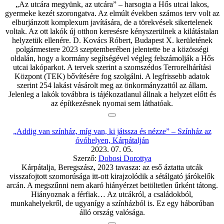
„Az utcára megyünk, az utcára” – harsogta a Hős utcai lakos,
gyermeke kezét szorongatva. Az elmúlt években számos terv volt az
elburjánzott komplexum javítására, de a törekvések sikertelenek
voltak. Az ott lakók új otthon keresésre kényszerülnek a kilátástalan
helyzetük ellenére. D. Kovács Róbert, Budapest X. kerületének
polgármestere 2023 szeptemberében jelentette be a közösségi
oldalán, hogy a kormány segítségével végleg felszámolják a Hős
utcai lakóparkot. A tervek szerint a szomszédos Terrorelhárítási
Központ (TEK) bővítésére fog szolgálni. A legfrissebb adatok
szerint 254 lakást vásárolt meg az önkormányzattól az állam.
Jelenleg a lakók továbbra is tájékozatlanul állnak a helyzet előtt és
az építkezésnek nyomai sem láthatóak.
„Addig van színház, míg van, ki játssza és nézze” – Színház az
óvóhelyen, Kárpátalján
2023. 07. 05.
Szerző:
Dobosi Dorottya
Kárpátalja, Beregszász, 2023 tavasza: az eső áztatta utcák
visszafojtott szomorúsága itt-ott kirajzolódik a sétálgató járókelők
arcán. A megszűnni nem akaró hiányérzet betöltetlen űrként tátong.
Hiányoznak a férfiak… Az utcákról, a családokból,
munkahelyekről, de ugyanígy a színházból is. Ez egy háborúban
álló ország valósága.