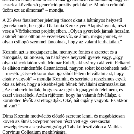
leszek a következő generáció pozitív példaképe. Minden erőmből
űzöm ezt az álmomat” – mondja.
A 25 éves fiatalember jelenleg táncot oktat a hátrányos helyzetű
gyerekeknek, besegít a Diakónia Keresztyén Alapítványnak, részt
vesz a Vöröskereszt projektjei­ben. „Olyan gyerekek járnak hozzám,
akiknél nincs otthon se vezetékes víz, se áram, mégis jönnek, és
olyan csillogó szemmel táncolnak, hogy az valami leírhatatlan.”
Kozmin azt is megtapasztalta, mennyire fontos a szeretet és a
támogatás, különösen, ha hátrányos helyzetű gyerek vagy. „Egy
olyan tánc­oktatóm volt, Molnár Enikő, aki szárnya alá vett. Felkarolt
és ellátott mindenféle élettanáccsal, nagyon sokat köszönhetek neki”
– meséli. „Gyerekkoromban igazából féltem felvállalni azt, hogy
cigány vagyok” – mondja Kozmin, és szerinte a rasszizmus egyik
oka az lehet, hogy a kisebbségek félnek felvállalni származásukat.
„Az emberek tudták, hogy ez az egyik legnagyobb félelmem, és
ezzel visszaéltek. Aztán rájöttem, hogy ha valamit felvállalsz, a
körülötted lévők azt elfogadják. Oké, hát cigány vagyok. És akkor
mi van?”
Dima Kozmin motivációs előadó szeretne lenni, és magabiztosan
követi az álmát. Szeptemberben részt vett egy kerekasztal-
beszélgetésen a sepsiszentgyörgyi Tabakó fesztiválon a Mathias
Corvinus Collegium meghívására.