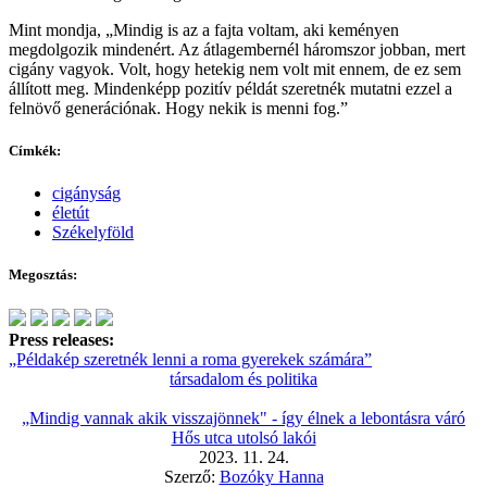
Mint mondja, „Mindig is az a fajta voltam, aki keményen
megdolgozik mindenért. Az átlagembernél háromszor jobban, mert
cigány vagyok. Volt, hogy hetekig nem volt mit ennem, de ez sem
állított meg. Mindenképp pozitív példát szeretnék mutatni ezzel a
felnövő generációnak. Hogy nekik is menni fog.”
Címkék:
cigányság
életút
Székelyföld
Megosztás:
Press releases:
„Példakép szeretnék lenni a roma gyerekek számára”
társadalom és politika
„Mindig vannak akik visszajönnek" - így élnek a lebontásra váró
Hős utca utolsó lakói
2023. 11. 24.
Szerző:
Bozóky Hanna