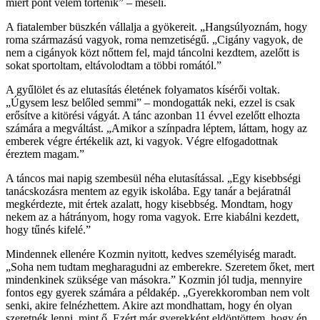
miért pont velem történik” – meséli.
A fiatalember büszkén vállalja a gyökereit. „Hangsúlyoznám, hogy
roma származású vagyok, roma nemzetiségű. „Cigány vagyok, de
nem a cigányok közt nőttem fel, majd táncolni kezdtem, azelőtt is
sokat sportoltam, eltávolodtam a többi romától.”
A gyűlölet és az elutasítás életének folyamatos kísérői voltak.
„Úgysem lesz belőled semmi” – mondogatták neki, ezzel is csak
erősítve a kitörési vágyát. A tánc azonban 11 évvel ezelőtt elhozta
számára a megváltást. „Amikor a színpadra léptem, láttam, hogy az
emberek végre értékelik azt, ki vagyok. Végre elfogadottnak
éreztem magam.”
A táncos mai napig szembesül néha elutasítással. „Egy kisebbségi
tanácskozásra mentem az egyik iskolába. Egy tanár a bejáratnál
megkérdezte, mit értek az­alatt, hogy kisebbség. Mondtam, hogy
nekem az a hátrányom, hogy roma vagyok. Erre kiabálni kezdett,
hogy tűnés kifelé.”
Mindennek ellenére Kozmin nyitott, kedves személyiség maradt.
„Soha nem tudtam megharagudni az emberekre. Szeretem őket, mert
mindenkinek szüksége van másokra.” Kozmin jól tudja, mennyire
fontos egy gyerek számára a példakép. „Gyerekkoromban nem volt
senki, akire felnézhettem. Akire azt mondhattam, hogy én olyan
szeretnék lenni, mint ő. Ezért már gyerekként eldöntöttem, hogy én