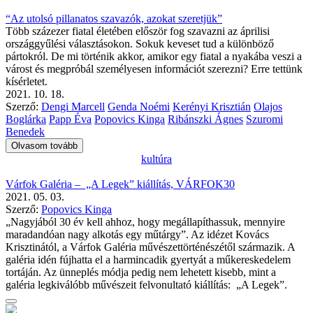
“Az utolsó pillanatos szavazók, azokat szeretjük”
Több százezer fiatal életében először fog szavazni az áprilisi
országgyűlési választásokon. Sokuk keveset tud a különböző
pártokról. De mi történik akkor, amikor egy fiatal a nyakába veszi a
várost és megpróbál személyesen információt szerezni? Erre tettünk
kísérletet.
2021. 10. 18.
Szerző:
Dengi Marcell
Genda Noémi
Kerényi Krisztián
Olajos
Boglárka
Papp Éva
Popovics Kinga
Ribánszki Ágnes
Szuromi
Benedek
Olvasom tovább
kultúra
Várfok Galéria – „A Legek” kiállítás, VÁRFOK30
2021. 05. 03.
Szerző:
Popovics Kinga
„Nagyjából 30 év kell ahhoz, hogy megállapíthassuk, mennyire
maradandóan nagy alkotás egy műtárgy”. Az idézet Kovács
Krisztinától, a Várfok Galéria művészettörténészétől származik. A
galéria idén fújhatta el a harmincadik gyertyát a műkereskedelem
tortáján. Az ünneplés módja pedig nem lehetett kisebb, mint a
galéria legkiválóbb művészeit felvonultató kiállítás: „A Legek”.