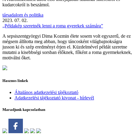
kudarcokról is beszámol.
társadalom és politika
2023. 07. 02.
„Példakép szeretnék lenni a roma gyerekek számára”
A sepsiszentgyörgyi Dima Kozmin élete sosem volt egyszerű, de ez
mégsem állította meg abban, hogy táncosként világbajnokságra
jusson ki és szép eredményt érjen el. Küzdelmével példát szeretne
mutatni a kisebbségi sorsban élőknek, főként a roma gyermekeknek,
motiválni őket.
Hasznos linkek
Általános adatkezelési tájékoztató
Adatkezelési tájékoztató kivonat - hírlevél
Maradjunk kapcsolatban