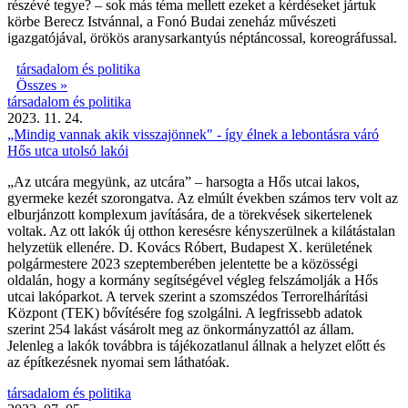
részévé tegye? – sok más téma mellett ezeket a kérdéseket jártuk
körbe Berecz Istvánnal, a Fonó Budai zeneház művészeti
igazgatójával, örökös aranysarkantyús néptáncossal, koreográfussal.
társadalom és politika
Összes »
társadalom és politika
2023. 11. 24.
„Mindig vannak akik visszajönnek" - így élnek a lebontásra váró
Hős utca utolsó lakói
„Az utcára megyünk, az utcára” – harsogta a Hős utcai lakos,
gyermeke kezét szorongatva. Az elmúlt években számos terv volt az
elburjánzott komplexum javítására, de a törekvések sikertelenek
voltak. Az ott lakók új otthon keresésre kényszerülnek a kilátástalan
helyzetük ellenére. D. Kovács Róbert, Budapest X. kerületének
polgármestere 2023 szeptemberében jelentette be a közösségi
oldalán, hogy a kormány segítségével végleg felszámolják a Hős
utcai lakóparkot. A tervek szerint a szomszédos Terrorelhárítási
Központ (TEK) bővítésére fog szolgálni. A legfrissebb adatok
szerint 254 lakást vásárolt meg az önkormányzattól az állam.
Jelenleg a lakók továbbra is tájékozatlanul állnak a helyzet előtt és
az építkezésnek nyomai sem láthatóak.
társadalom és politika