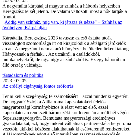
2023. 07. 05.
A nagymúltú kárpátaljai magyar színház a háborús helyzetben
Beregszász lelkét jelenti. De valami változott: most a nők tartják a
frontot.
„Addig van színház, míg van, ki játssza és nézze” – Színház az
óvóhelyen, Kárpátalján
Kárpátalja, Beregszász, 2023 tavasza: az eső áztatta utcák
visszafojtott szomorúsága itt-ott kirajzolódik a sétálgató járókelők
arcán. A megszűnni nem akaró hiányérzet betöltetlen űrként tátong.
Hiányoznak a férfiak… Az utcákról, a családokból,
munkahelyekről, de ugyanígy a színházból is. Ez egy háborúban
álló ország valósága.
társadalom és politika
2023. 07. 05.
Az erdélyi cigányság fontos erőforrás
Tenni kell a szegénység felszámolásáért – azzal mindenki egyetért.
De hogyan? Sztojka Attila roma kapcsolatokért felelős
magyarországi kormánybiztos is részt vett az első, ezzel
kapcsolatosan rendezett háromszéki konferencián a múlt hét végén
Sepsiszentgyörgyön. Bemutatta magyarországi eredményes
gyakorlataikat, azt, hogy miként válhatnak partnerekké a helyi roma
vezetők, akikkel közösen alakíthatnak ki esélyteremtő rendszereket.
A Háromszéknek adott első interjújában szakmai sikerekről és