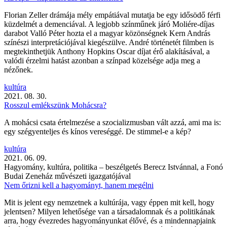
Florian Zeller drámája mély empátiával mutatja be egy idősödő férfi
küzdelmét a demenciával. A legjobb színműnek járó Moliére-díjas
darabot Valló Péter hozta el a magyar közönségnek Kern András
színészi interpretációjával kiegészülve. André történetét filmben is
megtekinthetjük Anthony Hopkins Oscar díjat érő alakításával, a
valódi érzelmi hatást azonban a színpad közelsége adja meg a
nézőnek.
kultúra
2021. 08. 30.
Rosszul emlékszünk Mohácsra?
A mohácsi csata értelmezése a szocializmusban vált azzá, ami ma is:
egy szégyenteljes és kínos vereséggé. De stimmel-e a kép?
kultúra
2021. 06. 09.
Hagyomány, kultúra, politika – beszélgetés Berecz Istvánnal, a Fonó
Budai Zeneház művészeti igazgatójával
Nem őrizni kell a hagyományt, hanem megélni
Mit is jelent egy nemzetnek a kultúrája, vagy éppen mit kell, hogy
jelentsen? Milyen lehetősége van a társadalomnak és a politikának
arra, hogy évezredes hagyományunkat élővé, és a mindennapjaink