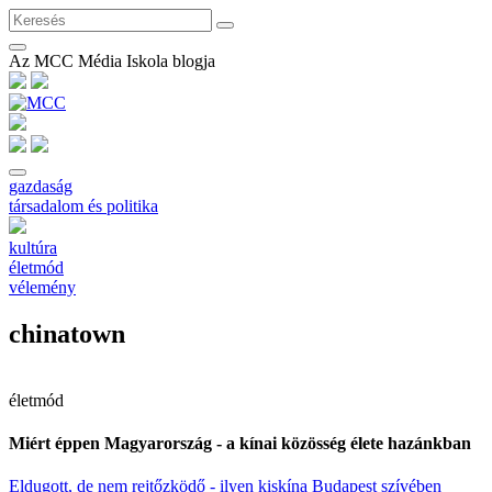
Az MCC Média Iskola blogja
gazdaság
társadalom és politika
kultúra
életmód
vélemény
chinatown
életmód
Miért éppen Magyarország - a kínai közösség élete hazánkban
Eldugott, de nem rejtőzködő - ilyen kiskína Budapest szívében