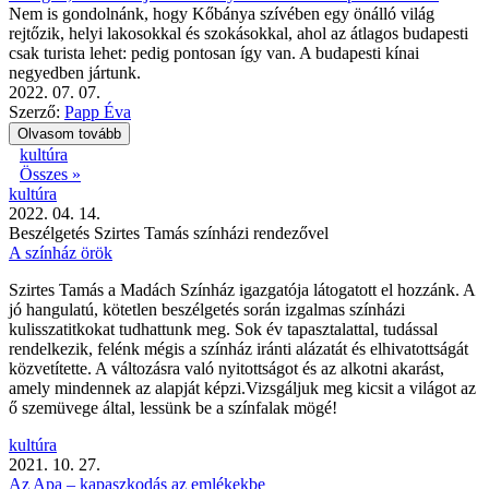
Nem is gondolnánk, hogy Kőbánya szívében egy önálló világ
rejtőzik, helyi lakosokkal és szokásokkal, ahol az átlagos budapesti
csak turista lehet: pedig pontosan így van. A budapesti kínai
negyedben jártunk.
2022. 07. 07.
Szerző:
Papp Éva
Olvasom tovább
kultúra
Összes »
kultúra
2022. 04. 14.
Beszélgetés Szirtes Tamás színházi rendezővel
A színház örök
Szirtes Tamás a Madách Színház igazgatója látogatott el hozzánk. A
jó hangulatú, kötetlen beszélgetés során izgalmas színházi
kulisszatitkokat tudhattunk meg. Sok év tapasztalattal, tudással
rendelkezik, felénk mégis a színház iránti alázatát és elhivatottságát
közvetítette. A változásra való nyitottságot és az alkotni akarást,
amely mindennek az alapját képzi.Vizsgáljuk meg kicsit a világot az
ő szemüvege által, lessünk be a színfalak mögé!
kultúra
2021. 10. 27.
Az Apa – kapaszkodás az emlékekbe